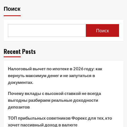
записей
банка
не
Поиск
арестовывают
приставы
Поиск
Recent Posts
Налоговый вычет по ипотеке в 2026 году: как
вернуть максимум денег и не запутаться в
документах.
Почему вклады с высокой ставкой не всегда
выгодны разбираем реальные доходности
депозитов
ТОП прибыльных советников Форекс для тех, кто
хочет пассивный доход в валюте