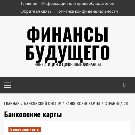
Перейти
Главная
Информация для правообладателей
к
Обратная связь
Политика конфиденциальности
содержимому
ФИНАНСЫ
БУДУЩЕГО
ИНВЕСТИЦИИ И ЦИФРОВЫЕ ФИНАНСЫ
Основное
меню
ГЛАВНАЯ
БАНКОВСКИЙ СЕКТОР
БАНКОВСКИЕ КАРТЫ
СТРАНИЦА 28
Банковские карты
Банковские карты