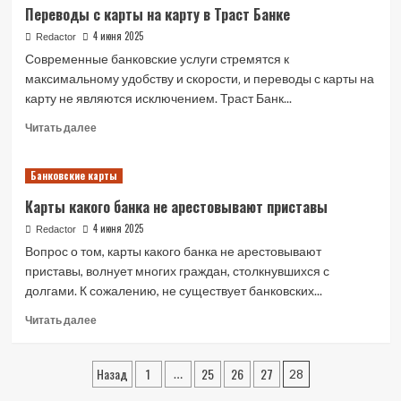
Переводы с карты на карту в Траст Банке
4 июня 2025
Redactor
Современные банковские услуги стремятся к
максимальному удобству и скорости‚ и переводы с карты на
карту не являются исключением. Траст Банк...
Read
Читать далее
more
about
Банковские карты
Переводы
с
Карты какого банка не арестовывают приставы
карты
на
4 июня 2025
Redactor
карту
Вопрос о том, карты какого банка не арестовывают
в
приставы, волнует многих граждан, столкнувшихся с
Траст
долгами. К сожалению, не существует банковских...
Банке
Read
Читать далее
more
about
Пагинация
Карты
Назад
1
25
26
27
…
28
какого