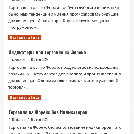
Redactor
руководство
Торговля на рынке Форекс требует глубокого понимания
для
рыночных тенденций и умения прогнозировать будущие
трейдеров
движения цен. Индикаторы Форекс служат мощным
инструментом...
Read
Читать далее
Индикаторы Forex
more
about
Индикаторы при торговле на Форекс
Индикаторы
Форекс:
6 июня 2025
Redactor
Полное
Торговля на рынке Форекс предполагает использование
руководство
различных инструментов для анализа и прогнозирования
для
движения цен. Одним из ключевых элементов успешной
трейдеров
торговли...
Read
Читать далее
Индикаторы Forex
more
about
Торговля на Форекс без Индикаторов
Индикаторы
при
6 июня 2025
Redactor
торговле
Торговля на Форекс без использования индикаторов – это
на
подход, основанный на анализе ценового движения,