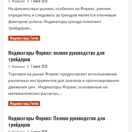
7 июня 2025
Redactor
На финансовых рынках‚ особенно на Форекс‚ умение
определять и следовать за трендом является ключевым
фактором успеха. Индикаторы тренда помогают
трейдерам...
Read
Читать далее
Индикаторы Forex
more
about
Индикаторы Форекс: полное руководство для
Индикаторы
трейдеров
тренда:
определение,
7 июня 2025
Redactor
виды
Торговля на рынке Форекс предполагает использование
и
различных инструментов для анализа и прогнозирования
применение
движения цен․ Индикаторы Форекс‚ основанные на
математических расчетах‚...
Read
Читать далее
Индикаторы Forex
more
about
Индикаторы Форекс: Полное руководство для
Индикаторы
трейдеров
Форекс:
полное
7 июня 2025