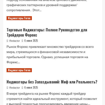
Форекс
графических паттернов и уровней поддержки/
сопротивления․ Этот...
Read
Читать далее
Индикаторы Forex
more
about
Торговые Индикаторы: Полное Руководство для
Торговля
Трейдеров Форекс
на
Форекс
6 июня 2025
Redactor
без
Рынок Форекс привлекает множество трейдеров со всего
Индикаторов
мира, стремящихся к финансовой независимости и
прибыльной торговле. Однако, успешная торговля на
Форекс...
Read
Читать далее
Индикаторы Forex
more
about
Индикаторы без Запаздываний: Миф или Реальность?
Торговые
Индикаторы:
6 июня 2025
Redactor
Полное
В мире трейдинга на рынке Форекс каждый трейдер
Руководство
стремится найти идеальный инструмент, который позволит
для
с высокой точностью прогнозировать движение цены....
Трейдеров