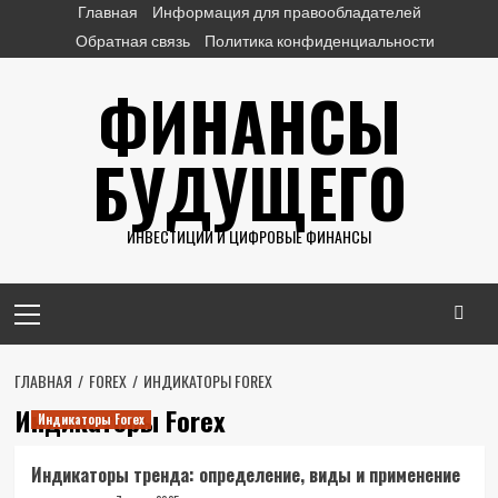
Перейти
Главная
Информация для правообладателей
к
Обратная связь
Политика конфиденциальности
содержимому
ФИНАНСЫ
БУДУЩЕГО
ИНВЕСТИЦИИ И ЦИФРОВЫЕ ФИНАНСЫ
Основное
меню
ГЛАВНАЯ
FOREX
ИНДИКАТОРЫ FOREX
Индикаторы Forex
Индикаторы Forex
Индикаторы тренда: определение, виды и применение