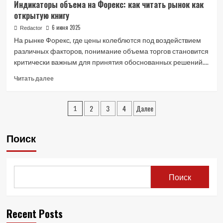
Индикаторы объема на Форекс: как читать рынок как
Сколько
открытую книгу
Стоят
Индикаторы
6 июня 2025
Redactor
для
На рынке Форекс, где цены колеблются под воздействием
Форекс
различных факторов, понимание объема торгов становится
критически важным для принятия обоснованных решений....
Read
Читать далее
more
about
Пагинация
Индикаторы
2
3
4
Далее
1
объема
записей
на
Форекс:
Поиск
как
читать
рынок
как
Поиск
открытую
книгу
Recent Posts