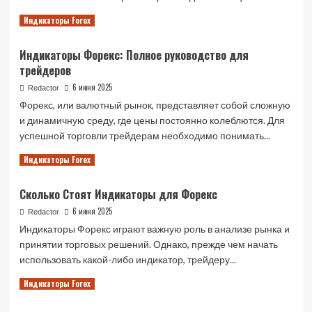
Форекс
Read
Читать далее
Индикаторы Forex
more
about
Индикаторы Форекс: Полное руководство для
Индикаторы
трейдеров
без
Запаздываний:
6 июня 2025
Redactor
Миф
Форекс, или валютный рынок, представляет собой сложную
или
и динамичную среду, где цены постоянно колеблются. Для
Реальность?
успешной торговли трейдерам необходимо понимать...
Read
Читать далее
Индикаторы Forex
more
about
Сколько Стоят Индикаторы для Форекс
Индикаторы
Форекс:
6 июня 2025
Redactor
Полное
Индикаторы Форекс играют важную роль в анализе рынка и
руководство
принятии торговых решений. Однако, прежде чем начать
для
использовать какой-либо индикатор, трейдеру...
трейдеров
Read
Читать далее
Индикаторы Forex
more
about