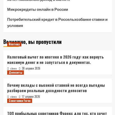
Микрокредиты онлайн в России
Потребительский кредит в Россельхозбанке ставки и
условия
Возможно, вы пропустили
Ипотека
Налоговый вычет по ипотеке в 2026 году: как вернуть
максимум денег и не запутаться в документах.
30 апреля 2026
cleex
Депозиты
Почему вклады с высокой ставкой не всегда выгодны
разбираем реальные доходности депозитов
17 апреля 2026
cleex
Советники Forex
ТОП прибыльных советников Форекс для тех, кто хочет