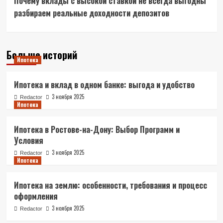
Почему вклады с высокой ставкой не всегда выгодны
Navigation
разбираем реальные доходности депозитов
Больше историй
Ипотека
Ипотека и вклад в одном банке: выгода и удобство
3 ноября 2025
Redactor
Ипотека
Ипотека в Ростове-на-Дону: Выбор Программ и
Условия
3 ноября 2025
Redactor
Ипотека
Ипотека на землю: особенности, требования и процесс
оформления
3 ноября 2025
Redactor