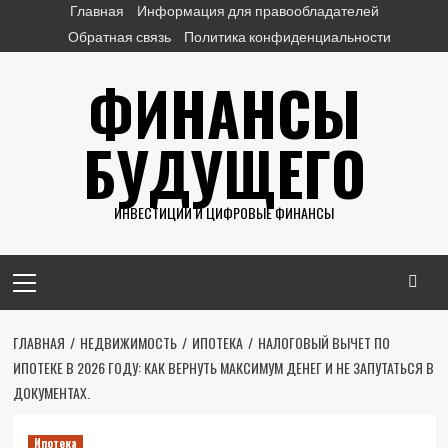
Перейти
Главная
Информация для правообладателей
к
Обратная связь
Политика конфиденциальности
содержимому
ФИНАНСЫ
БУДУЩЕГО
ИНВЕСТИЦИИ И ЦИФРОВЫЕ ФИНАНСЫ
Основное
меню
ГЛАВНАЯ
НЕДВИЖИМОСТЬ
ИПОТЕКА
НАЛОГОВЫЙ ВЫЧЕТ ПО
ИПОТЕКЕ В 2026 ГОДУ: КАК ВЕРНУТЬ МАКСИМУМ ДЕНЕГ И НЕ ЗАПУТАТЬСЯ В
ДОКУМЕНТАХ.
Ипотека