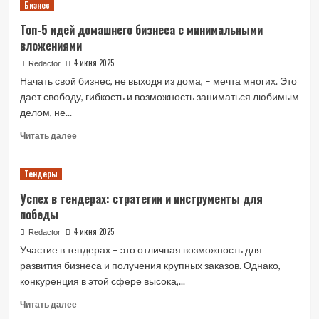
Бизнес
Как
начать
Топ-5 идей домашнего бизнеса с минимальными
свой
вложениями
бизнес:
Пошаговое
4 июня 2025
Redactor
руководство
Начать свой бизнес, не выходя из дома, – мечта многих. Это
для
дает свободу, гибкость и возможность заниматься любимым
начинающих
делом, не...
Read
Читать далее
more
about
Тендеры
Топ-5
идей
Успех в тендерах: стратегии и инструменты для
домашнего
победы
бизнеса
с
4 июня 2025
Redactor
минимальными
Участие в тендерах – это отличная возможность для
вложениями
развития бизнеса и получения крупных заказов. Однако,
конкуренция в этой сфере высока,...
Read
Читать далее
more