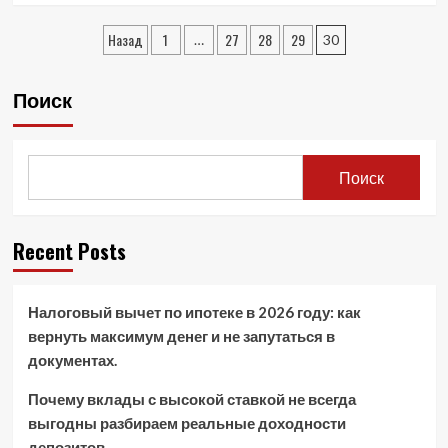
about
Пагинация
Успех
Назад
1
27
28
29
…
30
в
записей
тендерах:
стратегии
Поиск
и
инструменты
для
победы
Поиск
Recent Posts
Налоговый вычет по ипотеке в 2026 году: как
вернуть максимум денег и не запутаться в
документах.
Почему вклады с высокой ставкой не всегда
выгодны разбираем реальные доходности
депозитов