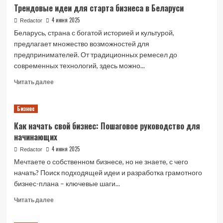
Трендовые идеи для старта бизнеса в Беларуси
4 июня 2025
Redactor
Беларусь, страна с богатой историей и культурой,
предлагает множество возможностей для
предпринимателей. От традиционных ремесел до
современных технологий, здесь можно...
Read
Читать далее
more
about
Бизнес
Трендовые
идеи
Как начать свой бизнес: Пошаговое руководство для
для
начинающих
старта
бизнеса
4 июня 2025
Redactor
в
Мечтаете о собственном бизнесе, но не знаете, с чего
Беларуси
начать? Поиск подходящей идеи и разработка грамотного
бизнес-плана – ключевые шаги...
Read
Читать далее
more
about