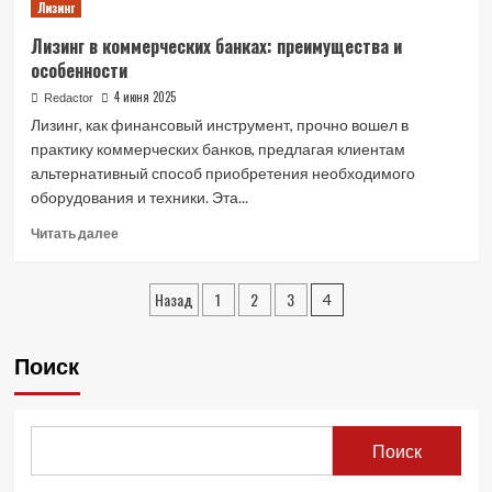
Лизинг
Лизинг
от
Лизинг в коммерческих банках: преимущества и
банка
особенности
или
лизинговой
4 июня 2025
Redactor
компании:
Лизинг, как финансовый инструмент, прочно вошел в
что
практику коммерческих банков, предлагая клиентам
выбрать
альтернативный способ приобретения необходимого
для
оборудования и техники. Эта...
бизнеса?
Read
Читать далее
more
about
Пагинация
Лизинг
Назад
1
2
3
4
в
записей
коммерческих
банках:
Поиск
преимущества
и
особенности
Поиск