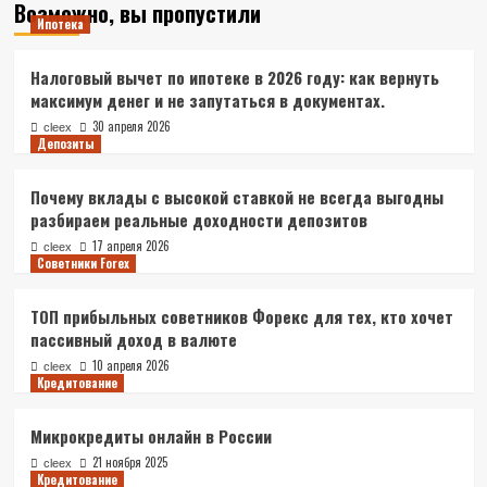
Возможно, вы пропустили
Ипотека
Налоговый вычет по ипотеке в 2026 году: как вернуть
максимум денег и не запутаться в документах.
30 апреля 2026
cleex
Депозиты
Почему вклады с высокой ставкой не всегда выгодны
разбираем реальные доходности депозитов
17 апреля 2026
cleex
Советники Forex
ТОП прибыльных советников Форекс для тех, кто хочет
пассивный доход в валюте
10 апреля 2026
cleex
Кредитование
Микрокредиты онлайн в России
21 ноября 2025
cleex
Кредитование