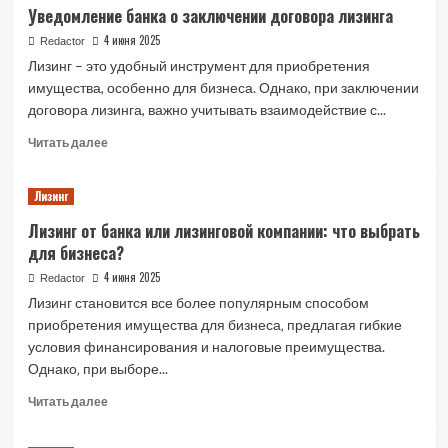
Уведомление банка о заключении договора лизинга
4 июня 2025
Redactor
Лизинг – это удобный инструмент для приобретения
имущества, особенно для бизнеса. Однако, при заключении
договора лизинга, важно учитывать взаимодействие с...
Read
Читать далее
more
about
Лизинг
Уведомление
банка
Лизинг от банка или лизинговой компании: что выбрать
о
для бизнеса?
заключении
договора
4 июня 2025
Redactor
лизинга
Лизинг становится все более популярным способом
приобретения имущества для бизнеса‚ предлагая гибкие
условия финансирования и налоговые преимущества.
Однако‚ при выборе...
Read
Читать далее
more
about