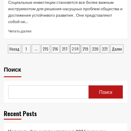
Социальные инвестиции становятся все более важным
рынка
инструментом для решения насущных проблем общества и
и
достижения устойчивого развития․ Они представляют
их
собой не...
роль
Read
Читать далее
more
about
Пагинация
Социальные
Назад
1
215
216
217
219
220
221
Далее
…
218
инвестиции:
записей
ключ
к
Поиск
устойчивому
развитию
и
решению
Поиск
социальных
проблем
Recent Posts