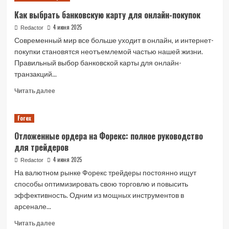
тендеры:
Как выбрать банковскую карту для онлайн-покупок
возможности
и
4 июня 2025
Redactor
преимущества
Современный мир все больше уходит в онлайн, и интернет-
участия
покупки становятся неотъемлемой частью нашей жизни.
Правильный выбор банковской карты для онлайн-
транзакций...
Read
Читать далее
more
about
Forex
Как
выбрать
Отложенные ордера на Форекс: полное руководство
банковскую
для трейдеров
карту
для
4 июня 2025
Redactor
онлайн-
На валютном рынке Форекс трейдеры постоянно ищут
покупок
способы оптимизировать свою торговлю и повысить
эффективность. Одним из мощных инструментов в
арсенале...
Read
Читать далее