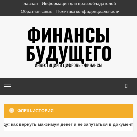
Перейти
Главная
Информация для правообладателей
к
Обратная связь
Политика конфиденциальности
содержимому
ФИНАНСЫ
БУДУЩЕГО
ИНВЕСТИЦИИ И ЦИФРОВЫЕ ФИНАНСЫ
Основное
меню
ФЛЕШ-ИСТОРИЯ
Ипотека
Налоговый вычет по ипотеке в 2026 году:
как вернуть максимум денег и не запутаться в документах.
как вернуть максимум денег и не запутаться