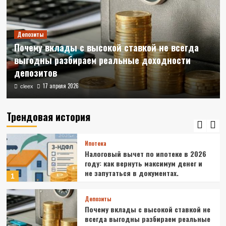
доход в валюте
3
Депозиты
Кредитование
Почему вклады с высокой ставкой не всегда
Микрокредиты онлайн в России
выгодны разбираем реальные доходности
4
депозитов
17 апреля 2026
cleex
Кредитование
Потребительский кредит в
Россельхозбанке ставки и условия
Трендовая история
5
Ипотека
Налоговый вычет по ипотеке в 2026
году: как вернуть максимум денег и
не запутаться в документах.
1
Депозиты
Почему вклады с высокой ставкой не
всегда выгодны разбираем реальные