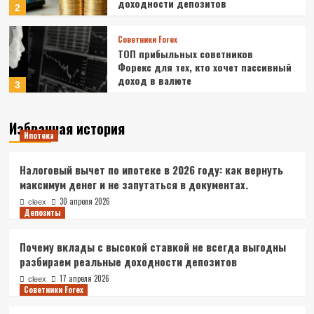
доходности депозитов
2
Советники Forex
ТОП прибыльных советников
Форекс для тех, кто хочет пассивный
доход в валюте
3
Избранная история
Кредитование
Ипотека
Микрокредиты онлайн в России
4
Налоговый вычет по ипотеке в 2026 году: как вернуть
максимум денег и не запутаться в документах.
Кредитование
30 апреля 2026
cleex
Депозиты
Потребительский кредит в
Россельхозбанке ставки и условия
5
Почему вклады с высокой ставкой не всегда выгодны
разбираем реальные доходности депозитов
Ипотека
17 апреля 2026
cleex
Налоговый вычет по ипотеке в 2026
Советники Forex
году: как вернуть максимум денег и
не запутаться в документах.