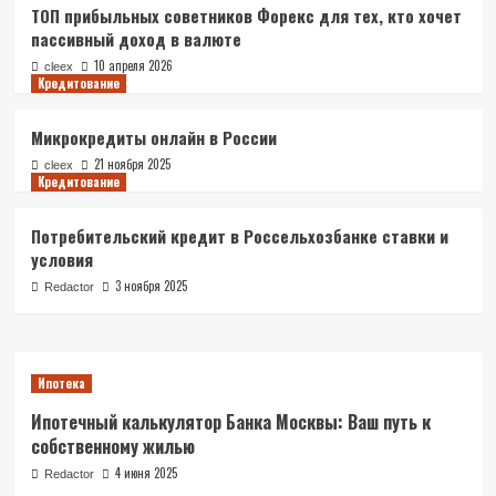
1
ТОП прибыльных советников Форекс для тех, кто хочет
пассивный доход в валюте
Депозиты
10 апреля 2026
cleex
Почему вклады с высокой ставкой не
Кредитование
всегда выгодны разбираем реальные
доходности депозитов
2
Микрокредиты онлайн в России
21 ноября 2025
cleex
Советники Forex
Кредитование
ТОП прибыльных советников
Форекс для тех, кто хочет пассивный
Потребительский кредит в Россельхозбанке ставки и
доход в валюте
3
условия
3 ноября 2025
Redactor
Кредитование
Микрокредиты онлайн в России
4
Ипотека
Ипотечный калькулятор Банка Москвы: Ваш путь к
Кредитование
собственному жилью
Потребительский кредит в
Россельхозбанке ставки и условия
4 июня 2025
Redactor
5