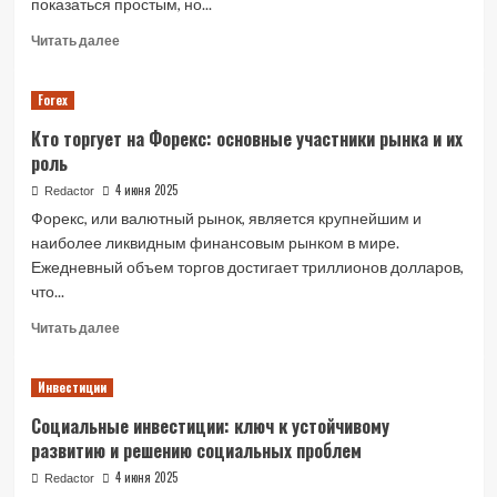
показаться простым, но...
Read
Читать далее
more
about
Forex
Как
оформить
Кто торгует на Форекс: основные участники рынка и их
зарплатную
роль
карту
в
4 июня 2025
Redactor
банке:
Форекс, или валютный рынок, является крупнейшим и
подробное
наиболее ликвидным финансовым рынком в мире.
руководство
Ежедневный объем торгов достигает триллионов долларов,
что...
Read
Читать далее
more
about
Инвестиции
Кто
торгует
Социальные инвестиции: ключ к устойчивому
на
развитию и решению социальных проблем
Форекс:
основные
4 июня 2025
Redactor
участники