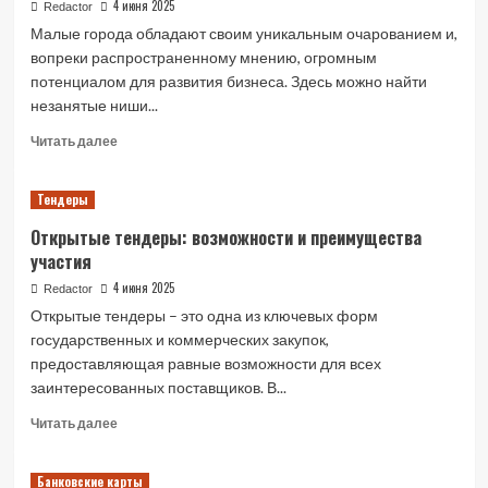
малого
4 июня 2025
Redactor
бизнеса
Малые города обладают своим уникальным очарованием и,
вопреки распространенному мнению, огромным
потенциалом для развития бизнеса. Здесь можно найти
незанятые ниши...
Read
Читать далее
more
about
Тендеры
Топ
бизнес-
Открытые тендеры: возможности и преимущества
идей
участия
для
малых
4 июня 2025
Redactor
городов
Открытые тендеры – это одна из ключевых форм
государственных и коммерческих закупок,
предоставляющая равные возможности для всех
заинтересованных поставщиков. В...
Read
Читать далее
more
about
Банковские карты
Открытые