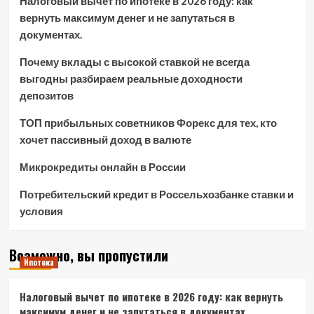
Налоговый вычет по ипотеке в 2026 году: как
вернуть максимум денег и не запутаться в
документах.
Почему вклады с высокой ставкой не всегда
выгодны разбираем реальные доходности
депозитов
ТОП прибыльных советников Форекс для тех, кто
хочет пассивный доход в валюте
Микрокредиты онлайн в России
Потребительский кредит в Россельхозбанке ставки и
условия
Возможно, вы пропустили
Ипотека
Налоговый вычет по ипотеке в 2026 году: как вернуть
максимум денег и не запутаться в документах.