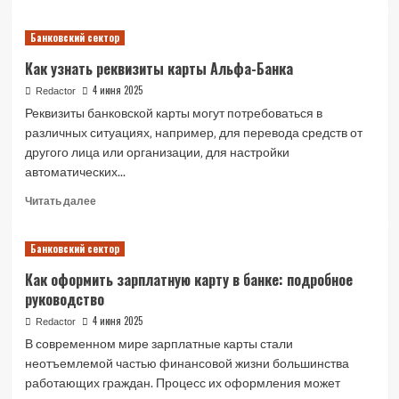
more
about
Банковский сектор
Отложенные
ордера
Как узнать реквизиты карты Альфа-Банка
на
Форекс:
4 июня 2025
Redactor
полное
Реквизиты банковской карты могут потребоваться в
руководство
различных ситуациях‚ например‚ для перевода средств от
для
другого лица или организации‚ для настройки
трейдеров
автоматических...
Read
Читать далее
more
about
Банковский сектор
Как
узнать
Как оформить зарплатную карту в банке: подробное
реквизиты
руководство
карты
Альфа-
4 июня 2025
Redactor
Банка
В современном мире зарплатные карты стали
неотъемлемой частью финансовой жизни большинства
работающих граждан. Процесс их оформления может