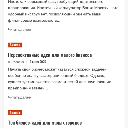
Ипотека – серьезный шаг, требующий тщательного
планирования. Ипотечный калькулятор Банка Москвы – это
удобный инструмент, позволяющий оценить ваши
финансовые возможности...
Read
Читать далее
more
about
Бизнес
Ипотечный
калькулятор
Перспективные идеи для малого бизнеса
Банка
Москвы:
4 июня 2025
Redactor
Ваш
Начать свой бизнес может казаться сложной задачей‚
путь
особенно если у вас ограниченный бюджет. Однако‚
к
существует множество возможностей для начинающих
собственному
предпринимателей‚...
жилью
Read
Читать далее
more
about
Бизнес
Перспективные
идеи
Топ бизнес-идей для малых городов
для