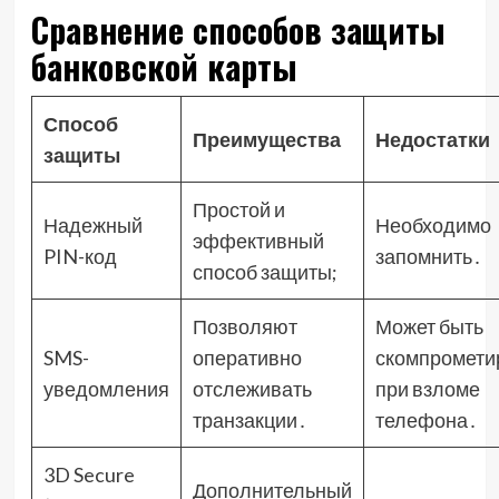
Сравнение способов защиты
банковской карты
Способ
Преимущества
Недостатки
защиты
Простой и
Надежный
Необходимо
эффективный
PIN-код
запомнить․
способ защиты;
Позволяют
Может быть
SMS-
оперативно
скомпромети
уведомления
отслеживать
при взломе
транзакции․
телефона․
3D Secure
Дополнительный