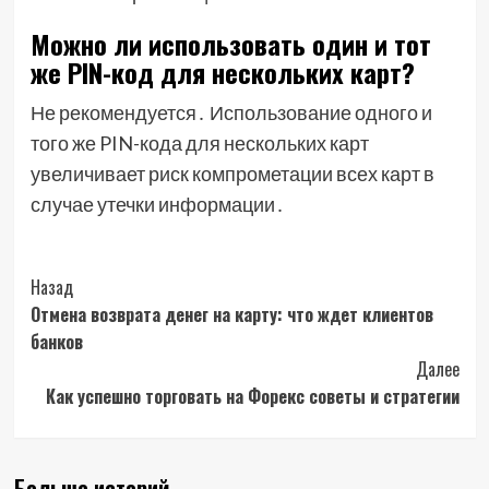
Можно ли использовать один и тот
же PIN-код для нескольких карт?
Не рекомендуется․ Использование одного и
того же PIN-кода для нескольких карт
увеличивает риск компрометации всех карт в
случае утечки информации․
Post
Назад
Отмена возврата денег на карту: что ждет клиентов
Navigation
банков
Далее
Как успешно торговать на Форекс советы и стратегии
Больше историй