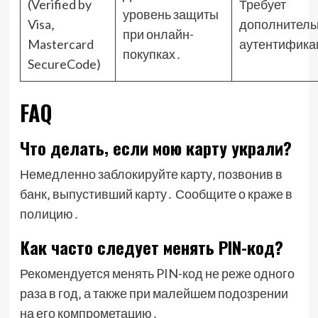
(Verified by
Требует
уровень защиты
Visa‚
дополнитель
при онлайн-
Mastercard
аутентифика
покупках․
SecureCode)
FAQ
Что делать‚ если мою карту украли?
Немедленно заблокируйте карту‚ позвонив в
банк‚ выпустивший карту․ Сообщите о краже в
полицию․
Как часто следует менять PIN-код?
Рекомендуется менять PIN-код не реже одного
раза в год‚ а также при малейшем подозрении
на его компрометацию․