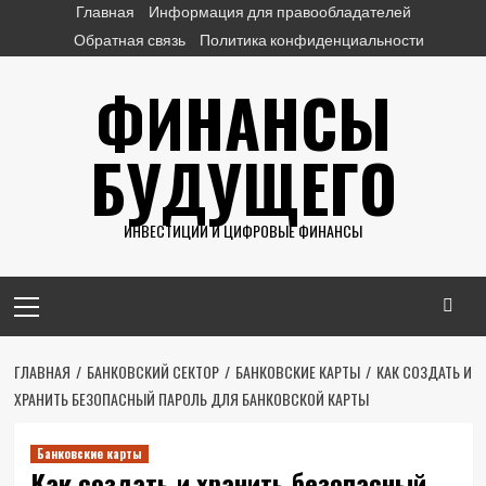
Перейти
Главная
Информация для правообладателей
к
Обратная связь
Политика конфиденциальности
содержимому
ФИНАНСЫ
БУДУЩЕГО
ИНВЕСТИЦИИ И ЦИФРОВЫЕ ФИНАНСЫ
Основное
меню
ГЛАВНАЯ
БАНКОВСКИЙ СЕКТОР
БАНКОВСКИЕ КАРТЫ
КАК СОЗДАТЬ И
ХРАНИТЬ БЕЗОПАСНЫЙ ПАРОЛЬ ДЛЯ БАНКОВСКОЙ КАРТЫ
Банковские карты
Как создать и хранить безопасный