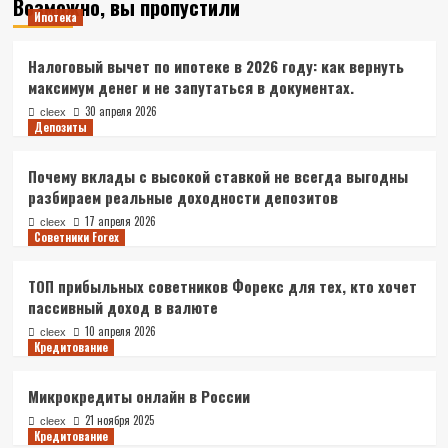
Возможно, вы пропустили
Ипотека
Налоговый вычет по ипотеке в 2026 году: как вернуть
максимум денег и не запутаться в документах.
30 апреля 2026
cleex
Депозиты
Почему вклады с высокой ставкой не всегда выгодны
разбираем реальные доходности депозитов
17 апреля 2026
cleex
Советники Forex
ТОП прибыльных советников Форекс для тех, кто хочет
пассивный доход в валюте
10 апреля 2026
cleex
Кредитование
Микрокредиты онлайн в России
21 ноября 2025
cleex
Кредитование