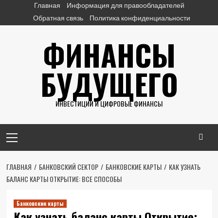
Перейти
Главная
Информация для правообладателей
к
Обратная связь
Политика конфиденциальности
содержимому
ФИНАНСЫ
БУДУЩЕГО
ИНВЕСТИЦИИ И ЦИФРОВЫЕ ФИНАНСЫ
Основное
меню
ГЛАВНАЯ
БАНКОВСКИЙ СЕКТОР
БАНКОВСКИЕ КАРТЫ
КАК УЗНАТЬ
БАЛАНС КАРТЫ ОТКРЫТИЕ: ВСЕ СПОСОБЫ
Банковские карты
Как узнать баланс карты Открытие: