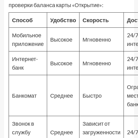
проверки баланса карты «Открытие»:
Способ
Удобство
Скорость
Дос
Мобильное
24/7
Высокое
Мгновенно
приложение
инт
Интернет-
24/7
Высокое
Мгновенно
банк
инт
Огр
Банкомат
Среднее
Быстро
мес
бан
Звонок в
Зависит от
службу
Среднее
загруженности
24/