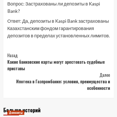
Вопрос: Застрахованы ли депозиты в Kaspi
Bank?
Ответ: Да‚ депозиты в Kaspi Bank застрахованы
Казахстанским фондом гарантирования
депозитов в пределах установленных лимитов.
Post
Назад
Какие банковские карты могут арестовать судебные
Navigation
приставы
Далее
Ипотека в Газпромбанке: условия, преимущества и
особенности
Больше историй
Депозиты