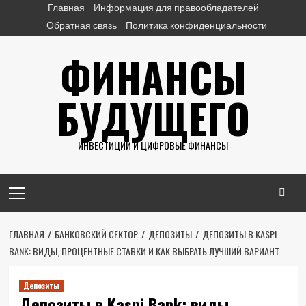
Перейти
Главная
Информация для правообладателей
к
Обратная связь
Политика конфиденциальности
содержимому
ФИНАНСЫ
БУДУЩЕГО
ИНВЕСТИЦИИ И ЦИФРОВЫЕ ФИНАНСЫ
Основное
меню
ГЛАВНАЯ
БАНКОВСКИЙ СЕКТОР
ДЕПОЗИТЫ
ДЕПОЗИТЫ В KASPI
BANK: ВИДЫ, ПРОЦЕНТНЫЕ СТАВКИ И КАК ВЫБРАТЬ ЛУЧШИЙ ВАРИАНТ
Депозиты
Депозиты в Kaspi Bank: виды,