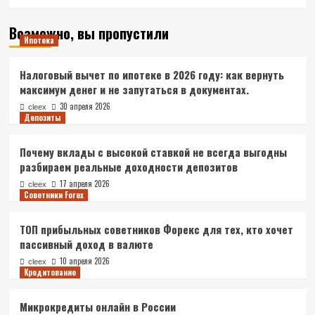
Возможно, вы пропустили
Ипотека
Налоговый вычет по ипотеке в 2026 году: как вернуть
максимум денег и не запутаться в документах.
30 апреля 2026
cleex
Депозиты
Почему вклады с высокой ставкой не всегда выгодны
разбираем реальные доходности депозитов
17 апреля 2026
cleex
Советники Forex
ТОП прибыльных советников Форекс для тех, кто хочет
пассивный доход в валюте
10 апреля 2026
cleex
Кредитование
Микрокредиты онлайн в России