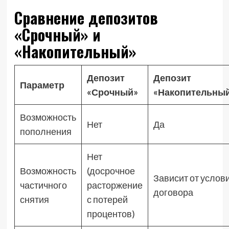
Сравнение депозитов
«Срочный» и
«Накопительный»
Депозит
Депозит
Параметр
«Срочный»
«Накопительны
Возможность
Нет
Да
пополнения
Нет
Возможность
(досрочное
Зависит от услов
частичного
расторжение
договора
снятия
с потерей
процентов)