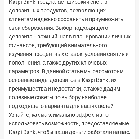
Kaspi Bank предлагает широкий спектр
депозитных продуктов‚ позволяющих
клиентам надежно сохранить и приумножить
свои сбережения. Выбор подходящего
депозита – важный шаг в планировании личных
финансов‚ требующий внимательного
изучения процентных ставок‚ условий снятия и
пополнения‚ а также других ключевых
параметров. В данной статье мы рассмотрим
основные виды депозитов в Kaspi Bank‚ их
преимущества и недостатки‚ а также дадим
полезные советы по выбору наиболее
подходящего варианта для ваших целей.
Узнайте‚ как максимально эффективно
использовать возможности‚ предоставляемые
Kaspi Bank‚ чтобы ваши деньги работали на вас.