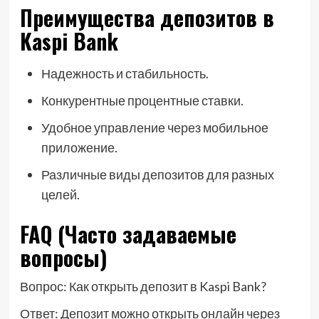
Преимущества депозитов в
Kaspi Bank
Надежность и стабильность.
Конкурентные процентные ставки.
Удобное управление через мобильное
приложение.
Различные виды депозитов для разных
целей.
FAQ (Часто задаваемые
вопросы)
Вопрос: Как открыть депозит в Kaspi Bank?
Ответ: Депозит можно открыть онлайн через