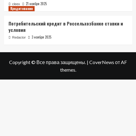
21 ноября 2025
cleex
Кредитование
Потребительский кредит в Россельхозбанке ставки и
условия
3 ноября 2025
Redactor
Copyright © Все права защищены.
|
CoverNews
от AF
themes.