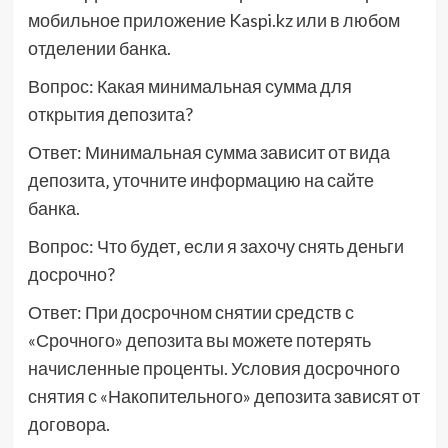
мобильное приложение Kaspi.kz или в любом
отделении банка.
Вопрос: Какая минимальная сумма для
открытия депозита?
Ответ: Минимальная сумма зависит от вида
депозита‚ уточните информацию на сайте
банка.
Вопрос: Что будет‚ если я захочу снять деньги
досрочно?
Ответ: При досрочном снятии средств с
«Срочного» депозита вы можете потерять
начисленные проценты. Условия досрочного
снятия с «Накопительного» депозита зависят от
договора.