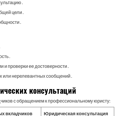
сультацию․
бщей цели․
 общности․
․
ость․
 и проверки ее достоверности․
ых или нерелевантных сообщений․
ических консультаций
чиков с обращением к профессиональному юристу:
ых вкладчиков
Юридическая консультация