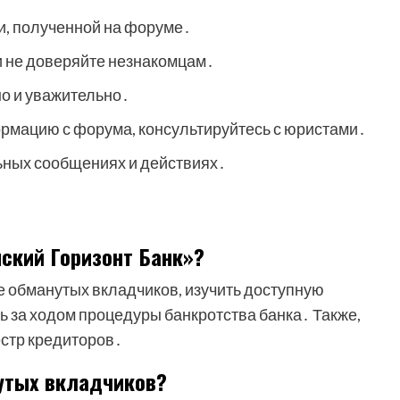
, полученной на форуме․
и не доверяйте незнакомцам․
но и уважительно․
рмацию с форума, консультируйтесь с юристами․
ных сообщениях и действиях․
мский Горизонт Банк»?
е обманутых вкладчиков, изучить доступную
ь за ходом процедуры банкротства банка․ Также,
естр кредиторов․
утых вкладчиков?