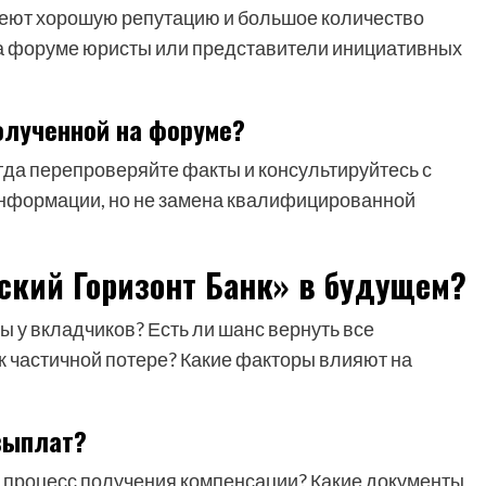
еют хорошую репутацию и большое количество
 на форуме юристы или представители инициативных
олученной на форуме?
гда перепроверяйте факты и консультируйтесь с
информации, но не замена квалифицированной
ский Горизонт Банк» в будущем?
ы у вкладчиков? Есть ли шанс вернуть все
 к частичной потере? Какие факторы влияют на
выплат?
 процесс получения компенсации? Какие документы