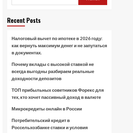
Recent Posts
Налоговый вычет по ипотеке в 2026 году:
как вернуть максимум денег и не запутаться
в документах.
Почему вклады с высокой ставкой не
всегда выгодны разбираем реальные
доходности депозитов
ТОП прибыльных советников Форекс для
тех, кто хочет пассивный доход в валюте
Микрокредиты онлайн в России
Потребительский кредит в
Россельхозбанке ставки и условия