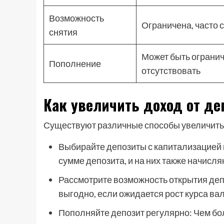
Возможность
Ограничена, часто 
снятия
Может быть ограни
Пополнение
отсутствовать
Как увеличить доход от де
Существуют различные способы увеличить 
Выбирайте депозиты с капитализацией
сумме депозита, и на них также начисл
Рассмотрите возможность открытия деп
выгодно, если ожидается рост курса ва
Пополняйте депозит регулярно: Чем бол