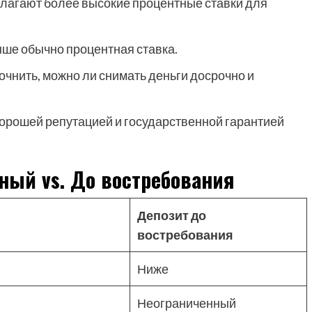
лагают более высокие процентные ставки для
ыше обычно процентная ставка.
очнить, можно ли снимать деньги досрочно и
хорошей репутацией и государственной гарантией
ный vs. До востребования
Депозит до
востребования
Ниже
Неограниченный