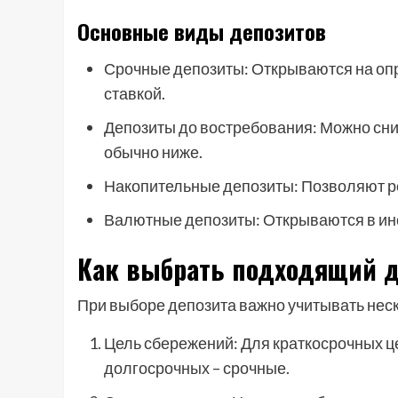
Основные виды депозитов
Срочные депозиты: Открываются на оп
ставкой.
Депозиты до востребования: Можно сни
обычно ниже.
Накопительные депозиты: Позволяют ре
Валютные депозиты: Открываются в ин
Как выбрать подходящий д
При выборе депозита важно учитывать нес
Цель сбережений: Для краткосрочных ц
долгосрочных – срочные.