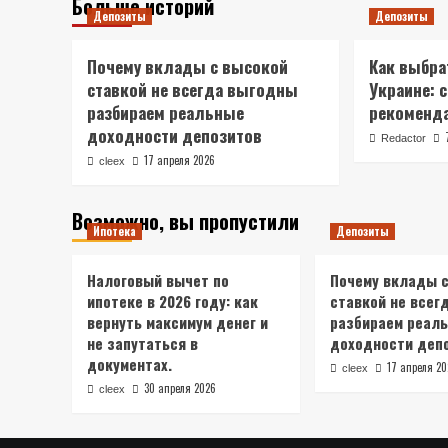
Больше историй
Депозиты
Депозиты
Почему вклады с высокой
Как выбра
ставкой не всегда выгодны
Украине: 
разбираем реальные
рекоменд
доходности депозитов
Redactor
17 апреля 2026
cleex
Возможно, вы пропустили
Ипотека
Депозиты
Налоговый вычет по
Почему вклады 
ипотеке в 2026 году: как
ставкой не всег
вернуть максимум денег и
разбираем реал
не запутаться в
доходности деп
документах.
17 апреля 20
cleex
30 апреля 2026
cleex