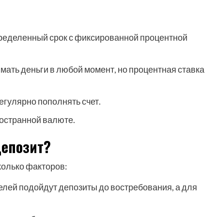
ределенный срок с фиксированной процентной
мать деньги в любой момент, но процентная ставка
гулярно пополнять счет.
остранной валюте.
епозит?
колько факторов:
елей подойдут депозиты до востребования, а для