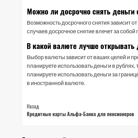
Можно ли досрочно снять деньги 
Возможность досрочного снятия зависит от
случаев досрочное снятие влечет за собой
В какой валюте лучше открывать 
Выбор валюты зависит от ваших целей и пр
планируете использовать деньги в рублях, 
планируете использовать деньги за границ
в иностранной валюте.
Post
Назад
Кредитные карты Альфа-Банка для пенсионеров
Navigation