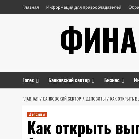
Перейти
Главная
Информация для правообладателей
Обра
к
ФИНА
содержимому
Forex
Банковский сектор
Бизнес
И
ГЛАВНАЯ
БАНКОВСКИЙ СЕКТОР
ДЕПОЗИТЫ
КАК ОТКРЫТЬ В
Депозиты
Как открыть вы