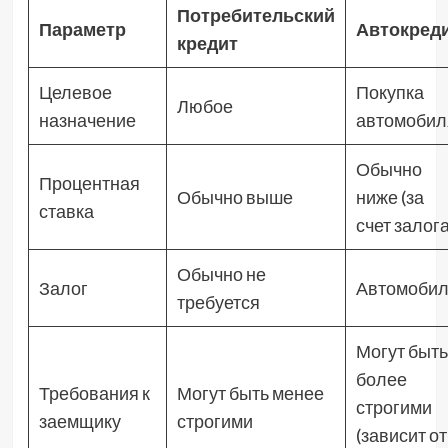
Потребительский
Параметр
Автокред
кредит
Целевое
Покупка
Любое
назначение
автомобил
Обычно
Процентная
Обычно выше
ниже (за
ставка
счет залога
Обычно не
Залог
Автомобил
требуется
Могут быть
более
Требования к
Могут быть менее
строгими
заемщику
строгими
(зависит от