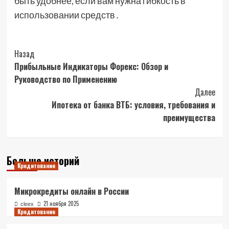
быть удобнее, если вам нужна гибкость в
использовании средств․
Post
Назад
Прибыльные Индикаторы Форекс: Обзор и
Navigation
Руководство по Применению
Далее
Ипотека от банка ВТБ: условия, требования и
преимущества
Больше историй
Кредитование
Микрокредиты онлайн в России
21 ноября 2025
cleex
Кредитование