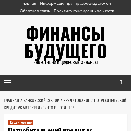
Перейти
Главная
Информация для правообладателей
к
Обратная связь
Политика конфиденциальности
содержимому
ФИНАНСЫ
БУДУЩЕГО
ИНВЕСТИЦИИ И ЦИФРОВЫЕ ФИНАНСЫ
Основное
меню
ГЛАВНАЯ
БАНКОВСКИЙ СЕКТОР
КРЕДИТОВАНИЕ
ПОТРЕБИТЕЛЬСКИЙ
КРЕДИТ VS АВТОКРЕДИТ: ЧТО ВЫГОДНЕЕ?
Кредитование
Потребительский кредит vs