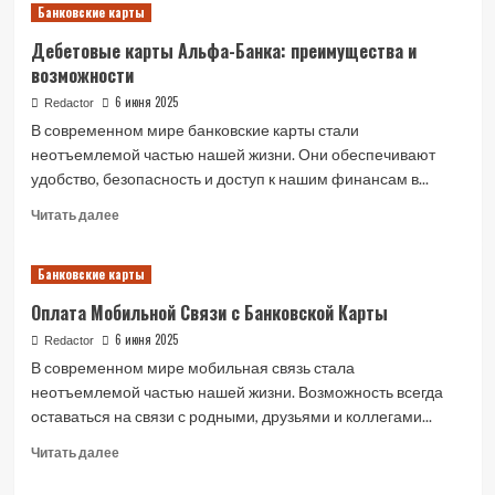
Банковские карты
Что
такое
Дебетовые карты Альфа-Банка: преимущества и
БИН
возможности
банковской
карты:
6 июня 2025
Redactor
полное
В современном мире банковские карты стали
руководство
неотъемлемой частью нашей жизни. Они обеспечивают
удобство, безопасность и доступ к нашим финансам в...
Read
Читать далее
more
about
Банковские карты
Дебетовые
карты
Оплата Мобильной Связи с Банковской Карты
Альфа-
Банка:
6 июня 2025
Redactor
преимущества
В современном мире мобильная связь стала
и
неотъемлемой частью нашей жизни. Возможность всегда
возможности
оставаться на связи с родными, друзьями и коллегами...
Read
Читать далее
more
about