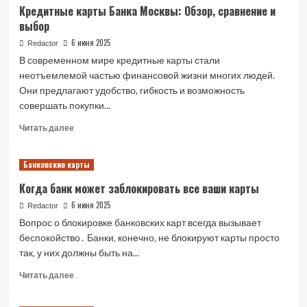
Кредитные карты Банка Москвы: Обзор, сравнение и
выбор
6 июня 2025
Redactor
В современном мире кредитные карты стали
неотъемлемой частью финансовой жизни многих людей.
Они предлагают удобство, гибкость и возможность
совершать покупки...
Read
Читать далее
more
about
Банковские карты
Кредитные
карты
Когда банк может заблокировать все ваши карты
Банка
Москвы:
6 июня 2025
Redactor
Обзор,
Вопрос о блокировке банковских карт всегда вызывает
сравнение
беспокойство․ Банки‚ конечно‚ не блокируют карты просто
и
так‚ у них должны быть на...
выбор
Read
Читать далее
more
about