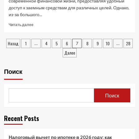
современной финансовой жизни, предоставляя удобный
доступ к заемным средствам для различных целей. Однако,
из-за большого...
Read
Читать далее
more
about
Пагинация
Кредитные
Назад
1
4
5
6
8
9
10
28
…
7
…
карты:
записей
Далее
Обзор
и
сравнение
Поиск
предложений
от
ведущих
банков
Поиск
Recent Posts
Налоговый вычет по ипотеке в 2026 году: как