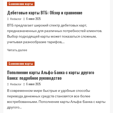
Банковские карты
Оплата
Мобильной
Дебетовые карты ВТБ: Обзор и сравнение
Связи
с
6 июня 2025
Redactor
Банковской
ВТБ предлагает широкий спектр дебетовых карт,
Карты
предназначенных для различных потребностей клиентов.
Выбор подходящей карты может показаться сложным,
учитывая разнообразие тарифов,...
Read
Читать далее
more
about
Банковские карты
Дебетовые
карты
Пополнение карты Альфа-Банка с карты другого
ВТБ:
банка: подробное руководство
Обзор
и
6 июня 2025
Redactor
сравнение
В современном мире быстрые и удобные способы
перевода денежных средств становятся все более
востребованными. Пополнение карты Альфа-Банка с карты
другого...