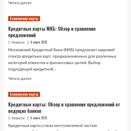
Read
Читать далее
more
about
Банковские карты
Пополнение
карты
Кредитные карты МКБ: Обзор и сравнение
Альфа-
предложений
Банка
с
6 июня 2025
Redactor
карты
Московский Кредитный Банк (МКБ) предлагает широкий
другого
спектр кредитных карт, предназначенных для различных
банка:
категорий клиентов и финансовых целей. Выбор
подробное
подходящей кредитной...
руководство
Read
Читать далее
more
about
Банковские карты
Кредитные
карты
Кредитные карты: Обзор и сравнение предложений от
МКБ:
ведущих банков
Обзор
и
6 июня 2025
Redactor
сравнение
Кредитные карты стали неотъемлемой частью
предложений