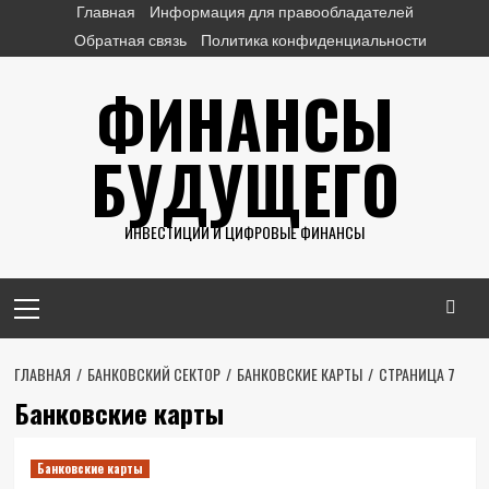
Перейти
Главная
Информация для правообладателей
к
Обратная связь
Политика конфиденциальности
содержимому
ФИНАНСЫ
БУДУЩЕГО
ИНВЕСТИЦИИ И ЦИФРОВЫЕ ФИНАНСЫ
Основное
меню
ГЛАВНАЯ
БАНКОВСКИЙ СЕКТОР
БАНКОВСКИЕ КАРТЫ
СТРАНИЦА 7
Банковские карты
Банковские карты