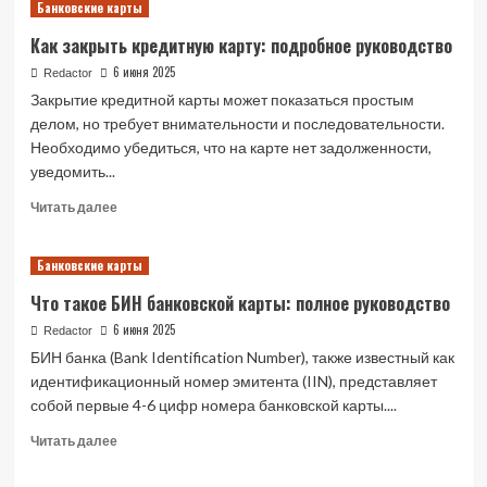
Банковские карты
Когда
банк
Как закрыть кредитную карту: подробное руководство
может
заблокировать
6 июня 2025
Redactor
все
Закрытие кредитной карты может показаться простым
ваши
делом, но требует внимательности и последовательности.
карты
Необходимо убедиться, что на карте нет задолженности,
уведомить...
Read
Читать далее
more
about
Банковские карты
Как
закрыть
Что такое БИН банковской карты: полное руководство
кредитную
карту:
6 июня 2025
Redactor
подробное
БИН банка (Bank Identification Number), также известный как
руководство
идентификационный номер эмитента (IIN), представляет
собой первые 4-6 цифр номера банковской карты....
Read
Читать далее
more
about