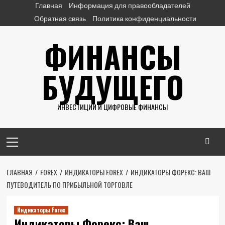
Перейти
Главная
Информация для правообладателей
к
Обратная связь
Политика конфиденциальности
содержимому
ФИНАНСЫ
БУДУЩЕГО
ИНВЕСТИЦИИ И ЦИФРОВЫЕ ФИНАНСЫ
Основное
меню
ГЛАВНАЯ
FOREX
ИНДИКАТОРЫ FOREX
ИНДИКАТОРЫ ФОРЕКС: ВАШ
ПУТЕВОДИТЕЛЬ ПО ПРИБЫЛЬНОЙ ТОРГОВЛЕ
Индикаторы Forex
Индикаторы Форекс: Ваш