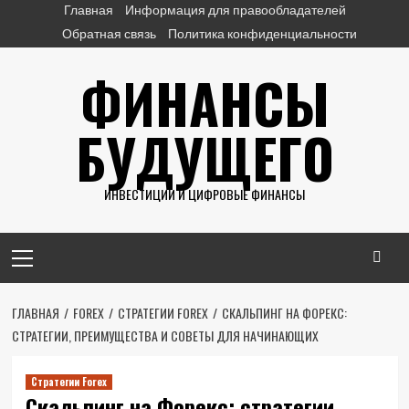
Перейти
Главная
Информация для правообладателей
к
Обратная связь
Политика конфиденциальности
содержимому
ФИНАНСЫ
БУДУЩЕГО
ИНВЕСТИЦИИ И ЦИФРОВЫЕ ФИНАНСЫ
Основное
меню
ГЛАВНАЯ
FOREX
СТРАТЕГИИ FOREX
СКАЛЬПИНГ НА ФОРЕКС:
СТРАТЕГИИ, ПРЕИМУЩЕСТВА И СОВЕТЫ ДЛЯ НАЧИНАЮЩИХ
Стратегии Forex
Скальпинг на Форекс: стратегии,