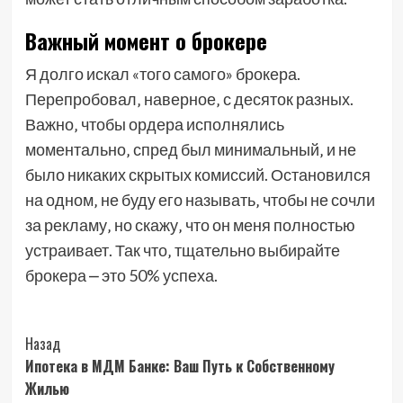
Важный момент о брокере
Я долго искал «того самого» брокера.
Перепробовал‚ наверное‚ с десяток разных.
Важно‚ чтобы ордера исполнялись
моментально‚ спред был минимальный‚ и не
было никаких скрытых комиссий. Остановился
на одном‚ не буду его называть‚ чтобы не сочли
за рекламу‚ но скажу‚ что он меня полностью
устраивает. Так что‚ тщательно выбирайте
брокера ⎼ это 50% успеха.
Post
Назад
Ипотека в МДМ Банке: Ваш Путь к Собственному
Navigation
Жилью