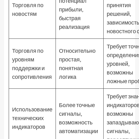
потенциал
Торговля по
принятия
прибыли‚
новостям
решений‚
быстрая
зависимость
реализация
новостного 
Требует точ
Торговля по
Относительно
определени
уровням
простая‚
уровней‚
поддержки и
понятная
возможны
сопротивления
логика
ложные про
Требует зна
Более точные
индикаторов
Использование
сигналы‚
возможны
технических
возможность
запаздыва
индикаторов
автоматизации
сигналы‚