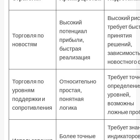
Высокий рис
Высокий
требует быс
потенциал
Торговля по
принятия
прибыли‚
новостям
решений‚
быстрая
зависимость
реализация
новостного 
Требует точ
Торговля по
Относительно
определени
уровням
простая‚
уровней‚
поддержки и
понятная
возможны
сопротивления
логика
ложные про
Требует зна
Более точные
индикаторов