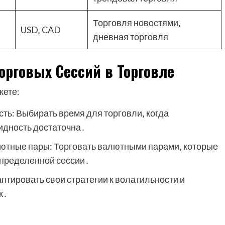
Торговля новостями‚
USD‚ CAD
дневная торговля
орговых Сессий в Торговле
жете:
ть: Выбирать время для торговли‚ когда
идность достаточна․
тные пары: Торговать валютными парами‚ которые
определенной сессии․
птировать свои стратегии к волатильности и
к․