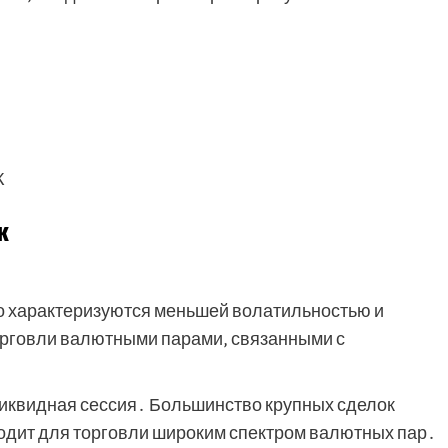
К
к
о характеризуются меньшей волатильностью и
орговли валютными парами‚ связанными с
ликвидная сессия․ Большинство крупных сделок
одит для торговли широким спектром валютных пар․