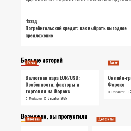
Post
Назад
Потребительский кредит: как выбрать выгодное
Navigation
предложение
Больше историй
Forex
Forex
Валютная пара EUR/USD:
Онлайн-гр
Особенности, факторы и
Форекс
торговля на Форекс
Redactor
3 ноября 2025
Redactor
Возможно, вы пропустили
Ипотека
Депозиты