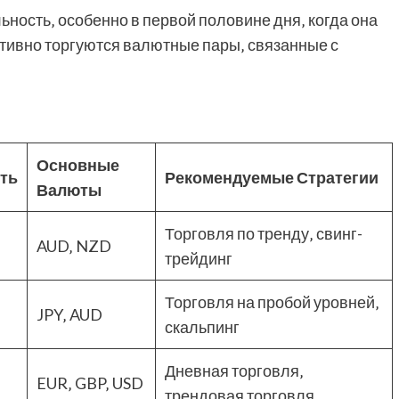
ность‚ особенно в первой половине дня‚ когда она
ктивно торгуются валютные пары‚ связанные с
й
Основные
ть
Рекомендуемые Стратегии
Валюты
Торговля по тренду‚ свинг-
AUD‚ NZD
трейдинг
Торговля на пробой уровней‚
JPY‚ AUD
скальпинг
Дневная торговля‚
EUR‚ GBP‚ USD
трендовая торговля