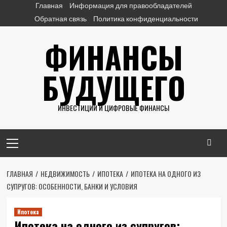
Перейти
Главная
Информация для правообладателей
к
Обратная связь
Политика конфиденциальности
содержимому
ФИНАНСЫ
БУДУЩЕГО
ИНВЕСТИЦИИ И ЦИФРОВЫЕ ФИНАНСЫ
Основное
меню
ГЛАВНАЯ
НЕДВИЖИМОСТЬ
ИПОТЕКА
ИПОТЕКА НА ОДНОГО ИЗ
СУПРУГОВ: ОСОБЕННОСТИ, БАНКИ И УСЛОВИЯ
Ипотека
Ипотека на одного из супругов: