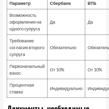
Параметр
Сбербанк
ВТБ
Возможность
оформления на
Да
Да
одного супруга
Требование
согласия второго
Обязательно
Обязател
супруга
Первоначальный
От 10%
От 10%
взнос
Процентная
Индивидуально
Индивиду
ставка
Документы, необходимые